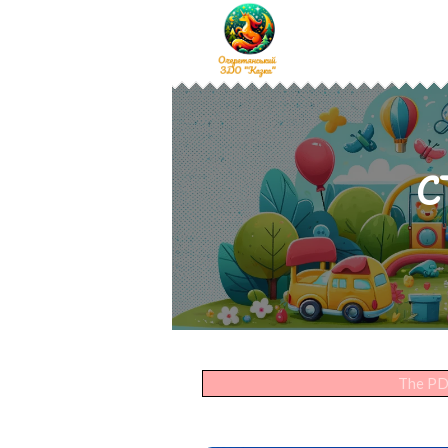
С
The PDF 