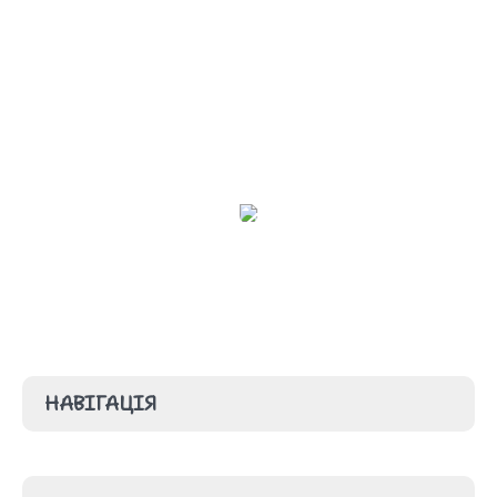
управління закладу освіти, колегіальний орган
громадського самоврядування, інші органи, передбачені
спеціальними законами та/або установчими документами
закладу освіти.
НАВІГАЦІЯ