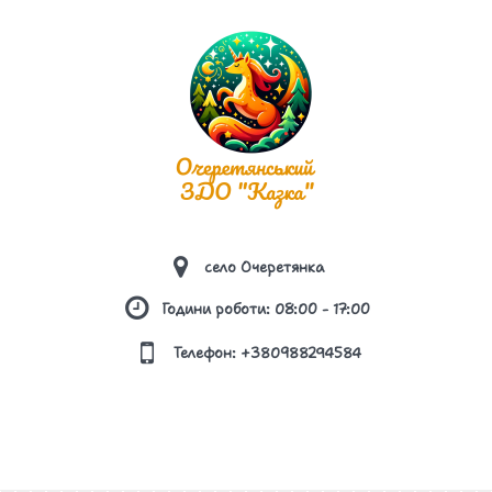
ПЛАН ЗАХОДІВ, СПРЯМОВАНИХ НА
ЗАПОБІГАННЯ ТА ПРОТИДІЮ БУЛІНГУ
ПОРЯДОК ПОДАННЯ ТА РОЗГЛЯДУ (З
ДОТРИМАННЯМ КОНФІДЕНЦІЙНОСТІ) ЗАЯВ
ПРО ВИПАДКИ БУЛІНГУ
ПОРЯДОК РЕАГУВАННЯ НА ДОВЕДЕНІ
ВИПАДКИ БУЛІНГУ (ЦЬКУВАННЯ) ТА
ВІДПОВІДАЛЬНІСТЬ ОСІБ, ПРИЧЕТНИХ ДО
село Очеретянка
БУЛІНГУ
Години роботи: 08:00 - 17:00
ПРАВИЛА ПОВЕДІНКИ ЗДОБУВАЧА ОСВІТИ В
Телефон: +380988294584
ЗАКЛАДІ ОСВІТИ
ПРАВИЛА ПРИЙОМУ ДО ЗАКЛАДУ ОСВІТИ
РЕЗУЛЬТАТИ МОНІТОРИНГУ ЯКОСТІ ОСВІТИ