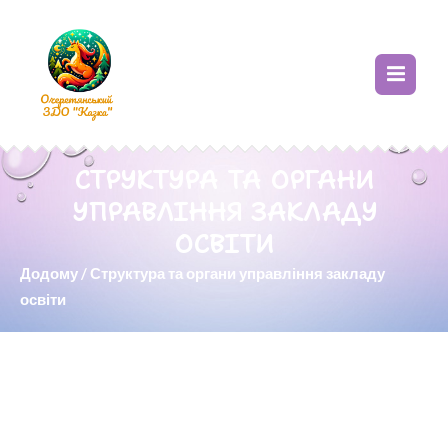
СТРУКТУРА ТА ОРГАНИ
УПРАВЛІННЯ ЗАКЛАДУ
ОСВІТИ
Додому
/
Структура та органи управління закладу
освіти
Відповідно до ст. 24 Закону України «Про освіту»
управління закладом освіти здійснюють: засновник
(засновники), керівник закладу освіти, колегіальний орган