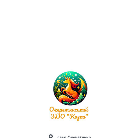
НАЯВНІСТЬ ВАКАНТНИХ ПОСАД
ОСВІТНІ ПРОГРАМИ, ЩО РЕАЛІЗУЮТЬСЯ В
ЗАКЛАДІ ОСВІТИ
ПЕРЕЛІК ДОДАТКОВИХ ОСВІТНІХ ТА ІНШИХ
ПОСЛУГ
ПЛАН ЗАХОДІВ, СПРЯМОВАНИХ НА
ЗАПОБІГАННЯ ТА ПРОТИДІЮ БУЛІНГУ
ПОРЯДОК ПОДАННЯ ТА РОЗГЛЯДУ (З
ДОТРИМАННЯМ КОНФІДЕНЦІЙНОСТІ) ЗАЯВ
ПРО ВИПАДКИ БУЛІНГУ
ПОРЯДОК РЕАГУВАННЯ НА ДОВЕДЕНІ
ВИПАДКИ БУЛІНГУ (ЦЬКУВАННЯ) ТА
ВІДПОВІДАЛЬНІСТЬ ОСІБ, ПРИЧЕТНИХ ДО
село Очеретянка