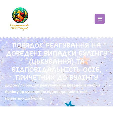
ПОРЯДОК РЕАГУВАННЯ НА
ДОВЕДЕНІ ВИПАДКИ БУЛІНГУ
(ЦЬКУВАННЯ) ТА
ВІДПОВІДАЛЬНІСТЬ ОСІБ,
ПРИЧЕТНИХ ДО БУЛІНГУ
Додому
/
Порядок реагування на доведені випадки
булінгу (цькування) та відповідальність осіб,
причетних до булінгу