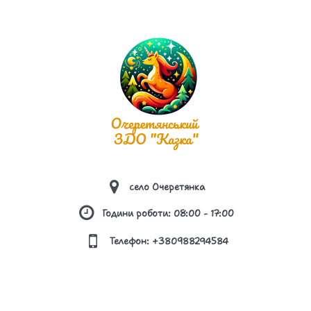
ПЛАН ЗАХОДІВ, СПРЯМОВАНИХ НА
ЗАПОБІГАННЯ ТА ПРОТИДІЮ БУЛІНГУ
ПОРЯДОК ПОДАННЯ ТА РОЗГЛЯДУ (З
ДОТРИМАННЯМ КОНФІДЕНЦІЙНОСТІ) ЗАЯВ
ПРО ВИПАДКИ БУЛІНГУ
ПОРЯДОК РЕАГУВАННЯ НА ДОВЕДЕНІ
ВИПАДКИ БУЛІНГУ (ЦЬКУВАННЯ) ТА
ВІДПОВІДАЛЬНІСТЬ ОСІБ, ПРИЧЕТНИХ ДО
село Очеретянка
БУЛІНГУ
Години роботи: 08:00 - 17:00
ПРАВИЛА ПОВЕДІНКИ ЗДОБУВАЧА ОСВІТИ В
Телефон: +380988294584
ЗАКЛАДІ ОСВІТИ
ПРАВИЛА ПРИЙОМУ ДО ЗАКЛАДУ ОСВІТИ