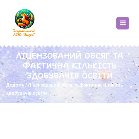
ЛІЦЕНЗОВАНИЙ ОБСЯГ ТА
ФАКТИЧНА КІЛЬКІСТЬ
ЗДОБУВАЧІВ ОСВІТИ
Додому
/
Ліцензований обсяг та фактична кількість
здобувачів освіти