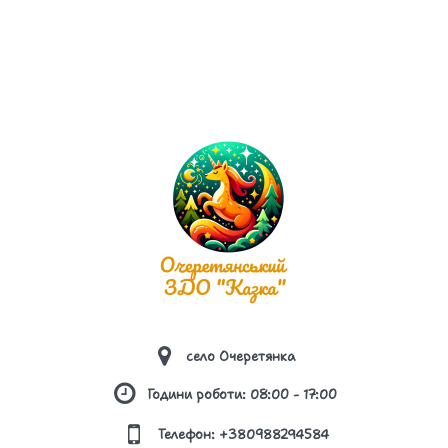
ЗАКЛАДІ ОСВІТИ
ПЕРЕЛІК ДОДАТКОВИХ ОСВІТНІХ ТА ІНШИХ
ПОСЛУГ
ПЛАН ЗАХОДІВ, СПРЯМОВАНИХ НА
ЗАПОБІГАННЯ ТА ПРОТИДІЮ БУЛІНГУ
ПОРЯДОК ПОДАННЯ ТА РОЗГЛЯДУ (З
ДОТРИМАННЯМ КОНФІДЕНЦІЙНОСТІ) ЗАЯВ
ПРО ВИПАДКИ БУЛІНГУ
ПОРЯДОК РЕАГУВАННЯ НА ДОВЕДЕНІ
ВИПАДКИ БУЛІНГУ (ЦЬКУВАННЯ) ТА
ВІДПОВІДАЛЬНІСТЬ ОСІБ, ПРИЧЕТНИХ ДО
село Очеретянка
БУЛІНГУ
Години роботи: 08:00 - 17:00
ПРАВИЛА ПОВЕДІНКИ ЗДОБУВАЧА ОСВІТИ В
Телефон: +380988294584
ЗАКЛАДІ ОСВІТИ