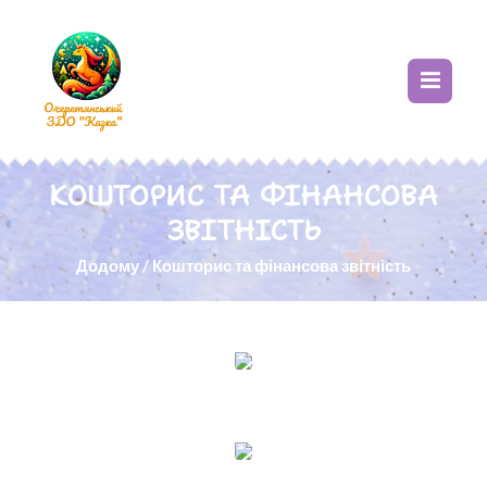
КОШТОРИС ТА ФІНАНСОВА
ЗВІТНІСТЬ
Додому
/
Кошторис та фінансова звітність