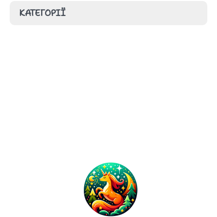
МОВА (МОВИ) ОСВІТНЬОГО ПРОЦЕСУ
КАТЕГОРІЇ
НАШ КОЛЕКТИВ
Немає категорій
НАЯВНІСТЬ ВАКАНТНИХ ПОСАД
ОСВІТНІ ПРОГРАМИ, ЩО РЕАЛІЗУЮТЬСЯ В
ЗАКЛАДІ ОСВІТИ
ПЕРЕЛІК ДОДАТКОВИХ ОСВІТНІХ ТА ІНШИХ
ПОСЛУГ
ПЛАН ЗАХОДІВ, СПРЯМОВАНИХ НА
ЗАПОБІГАННЯ ТА ПРОТИДІЮ БУЛІНГУ
ПОРЯДОК ПОДАННЯ ТА РОЗГЛЯДУ (З
ДОТРИМАННЯМ КОНФІДЕНЦІЙНОСТІ) ЗАЯВ
ПРО ВИПАДКИ БУЛІНГУ