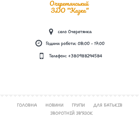
ПОРЯДОК РЕАГУВАННЯ НА ДОВЕДЕНІ
ВИПАДКИ БУЛІНГУ (ЦЬКУВАННЯ) ТА
ВІДПОВІДАЛЬНІСТЬ ОСІБ, ПРИЧЕТНИХ ДО
село Очеретянка
БУЛІНГУ
Години роботи: 08:00 - 17:00
ПРАВИЛА ПОВЕДІНКИ ЗДОБУВАЧА ОСВІТИ В
Телефон: +380988294584
ЗАКЛАДІ ОСВІТИ
ПРАВИЛА ПРИЙОМУ ДО ЗАКЛАДУ ОСВІТИ
РЕЗУЛЬТАТИ МОНІТОРИНГУ ЯКОСТІ ОСВІТИ
ГОЛОВНА
НОВИНИ
ГРУПИ
ДЛЯ БАТЬКІВ
РІЧНИЙ ЗВІТ ПРО ДІЯЛЬНІСТЬ ЗАКЛАДУ
ЗВОРОТНІЙ ЗВ’ЯЗОК
ОСВІТИ
РОЗМІР ПЛАТИ ЗА НАВЧАННЯ ЗДОБУВАЧІВ
Створення та розробка сайту © WebMaLik 2024 | Всі
ОСВІТИ